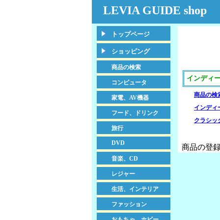
LEVIA GUIDE shop
トップページ
ショッピング
商品の検索
インディ
コンピュータ
商品の検
家電、AV機器
インディ
フード、ドリンク
クラシッ
旅行
DVD
商品の登録
音楽、CD
レジャー
生活、インテリア
ファッション
おもちゃ、ホビー