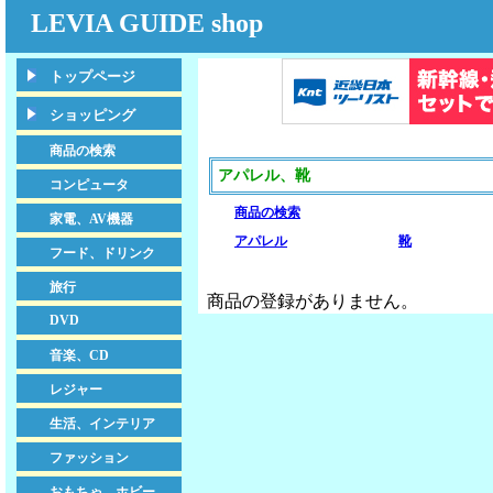
LEVIA GUIDE shop
トップページ
ショッピング
商品の検索
アパレル、靴
コンピュータ
商品の検索
家電、AV機器
アパレル
靴
フード、ドリンク
旅行
商品の登録がありません。
DVD
音楽、CD
レジャー
生活、インテリア
ファッション
おもちゃ、ホビー