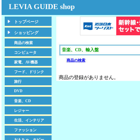
LEVIA GUIDE shop
トップページ
ショッピング
商品の検索
音楽、CD、輸入盤
コンピュータ
商品の検索
家電、AV機器
フード、ドリンク
商品の登録がありません。
旅行
DVD
音楽、CD
レジャー
生活、インテリア
ファッション
おもちゃ、ホビー