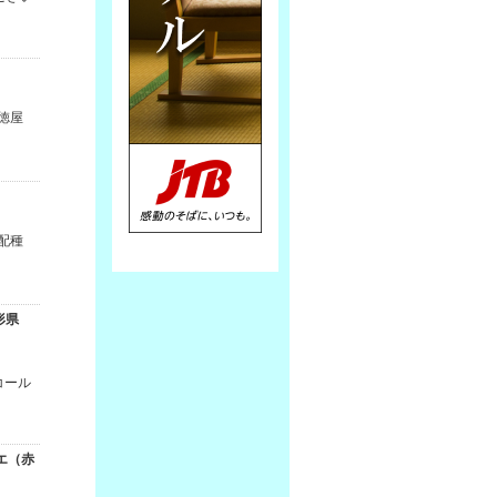
徳屋
配種
形県
コール
ュエ（赤