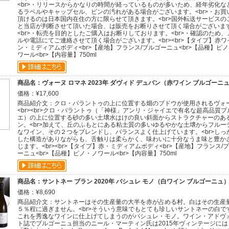
<br>・リリースからかなりの時間が経っているものが多いため、経年劣化な
るラベルやキャップセル、ビンの汚れがある場合がございます。<br>・お買
頂けるのは日本国内在住の方に限らせて頂きます。<br>国外転送サービスの
と当店が判断させて頂いた場合、は販売をお断りさせて頂く場合がございま
<br>・転売を目的としたご購入はお断りしております。<br>・確認のため、
ルや電話にてご連絡させて頂く場合がございます。<br><br>【タイプ】赤ワ
ン・ミディアムボディ<br>【産地】フランス/ブルゴーニュ<br>【品種】ピ
ワール<br>【内容量】750ml
商品名：ヴォーヌ ロマネ 2023年 ダヴィド デュバン（赤ワイン ブルゴーニ
価格：¥17,600
商品紹介文：クロ・パラントゥの上に位置する畑のブドウが使用されるヴォ
<br><br>クロ・パラントゥ（「神様」アンリ・ジャイエで有名な超高品質プ
エ）の上に位置する砂の多い土壌水はけの良い斜面からストラクチャーのあ
ン。<br>加えて、丘のふもとにある粘土質の多いゆるやかな土壌からフルー
なワイン、その２つをブレンドし、バランスよく仕上げています。<br>しっ
した構造がありながらも、舌触りは柔らかく、味わいに十分なうま味と豊か
じます。<br><br>【タイプ】赤・ミディアムボディ<br>【産地】フランス/
ーニュ<br>【品種】ピノ・ノワール<br>【内容量】750ml
商品名：サントネー ブラン 2020年 バシュレ モノ（白ワイン ブルゴーニュ
価格：¥8,690
商品紹介文：サントネーはその生産量の大半を赤が占める村。白はその生産
５％程に過ぎません。<br>そういう意味でもとても珍しいサントネーの白で
これを秀逸なワインに仕上げてしまうのがバシュレ・モノ。ワイン・アドヴ
ト誌でブルゴーニュ担当のニール・マーティン氏は2015年ヴィンテージには