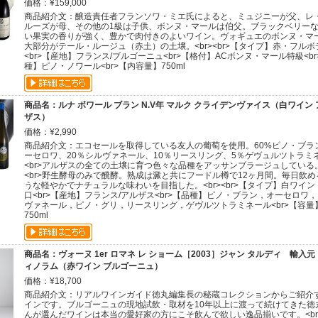
価格：¥159,000
商品紹介文：醸造責任者フランソワ・ミエ氏によると、ミュジニーが父、レ
ルーズが母、その他の1級は子供、ボンヌ・マールは伯父。ブラックベリー
い果実の香りが強く、豊かで肉付きのよいワイン。ヴォギュエのボンヌ・マ
大部分がテール・ルージュ（赤土）の土壌。<br><br>【タイプ】赤・フルボ
<br>【産地】フランス/ブルゴーニュ<br>【格付】ACボンヌ・マール特級<br
種】ピノ・ノワール<br>【内容量】750ml
商品名：ルナ ボワール ブラン N.V年 マルク クライデンヴァイス（白ワイン 
ザス）
価格：¥2,990
商品紹介文：エコセールを取得している友人の葡萄を使用。60%ピノ・ブラ
ーセロワ、20％シルヴァネール、10％リースリング、5％ゲヴュルツトラミ
<br>アルザスの全ての土壌に育つ色々な品種をアッサンブラージュしている
<br>野生酵母のみで醗酵。熟成は澱と共にフードル樽で12ヶ月間。毎日飲め
うな軽やかでナチュラルな味わいを目指した。<br><br>【タイプ】白ワイン
口<br>【産地】フランス/アルザス<br>【品種】ピノ・ブラン，オーセロワ
ヴァネール，ピノ・グリ，リースリング，ゲヴルツトラミネール<br>【容量
750ml
商品名：ヴォーヌ 1er ロマネ レ ショーム［2003］ジャン タルディ 輸入元
ィノラム（赤ワイン ブルゴーニュ）
価格：¥18,700
商品紹介文：リアルワインガイド徳丸編集長の秘蔵コレクションからご紹介
インです。ブルゴーニュの現地試飲・取材を10年以上に渡って続けてきた徳
んが選んだワインは本当の愛好家の方にこそ飲んで欲しい逸品揃いです。<br