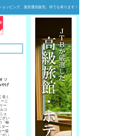
ンショッピング、激安通信販売。何でも有ります！
オ ソ
みやげ
く長く
ィーニ
ァリー
アルコ
ーニョ
ござい
の「輸
ニター
カー提
ござい