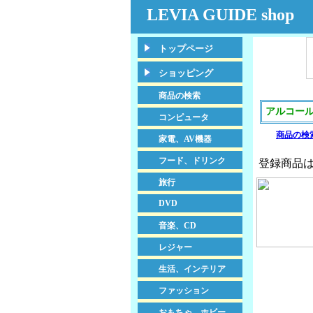
LEVIA GUIDE shop
トップページ
ショッピング
商品の検索
アルコー
コンピュータ
商品の検
家電、AV機器
フード、ドリンク
登録商品は、
旅行
DVD
音楽、CD
レジャー
生活、インテリア
ファッション
おもちゃ、ホビー