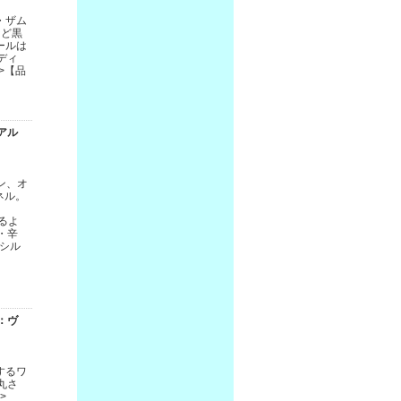
・ザム
など黒
ールは
ディ
>【品
アル
ン、オ
ネル。
。
るよ
・辛
，シル
】
：ヴ
するワ
丸さ
>