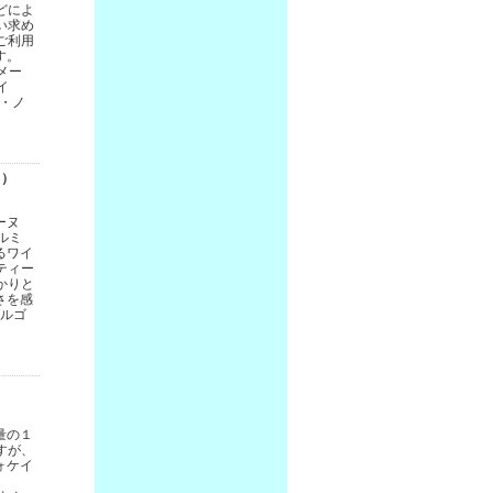
どによ
い求め
ご利用
す。
メー
イ
ノ・ノ
ュ）
ーヌ
ルミ
るワイ
ティー
かりと
さを感
ブルゴ
）
量の１
すが、
ォケイ