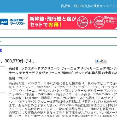
商品数、約3000万点の通販オンライ
ル
索
309,970件です。
商品名：ソチエダード アグリコーラ ヴィーニョ アリヴィリーニョ デ モンサ
ラール デセラーデ アルヴァリーニョ 750ml 白 ポルトガル 輸入酒 お土産 お
価格：¥3,080
商品紹介文：<br>フローラルな芳香に熟した桃の香り、爽やかでピュアで深
続くフィニッシュ。<br><br>・ワイナリー：ソチエダード アグリコーラ ヴ
ョ アリヴィリーニョ デ モンサオ<br>・商品：ソラール デセラーデ アルヴ
ニョ<br>・内容量：750ml<br>・商品サイズ：ボトル高さ…325mm<br>・
ール度数：13度<br>・原産国：ポルトガル<br>・ぶどう品種：アルヴァリ
<br>・備考：年代やアルコール度数は輸入時期により変更されている場合が
ます。あらかじめご了承ください。<br><br>※商品には国内法により日本語
入シール」が貼付されています（一部の雑貨品を除く）。<br>※お客様のモ
の設定により実物の色味と異なって見える可能性がございます。<br>※メー
供サイズ、または実寸サイズを計測しておりますが素材などにより個体差が