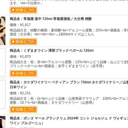
ます。<br>※仕様や...
商品名：常徳屋 道中 720ml 常徳屋酒造／大分県 焼酎
価格：¥1,617
商品紹介文：焼酎の種類：麦焼酎<br>アルコール度数：25%<br>酒蔵名：常
酒造（大分県）<br><br><br>→1800mlサイズはこちら
商品名：くずまきワイン 澤登ブラックペガール 720ml
価格：¥1,870
商品紹介文：色：赤<br>アルコール度数：12%<br>ぶどう品種：山ぶどう交
ブラックぺガール<br>酒蔵名：岩手くずまきワイン（岩手県）
商品名：タケダワイナリー ペティアン ブラン 750ml タケダワイナリー／山
日本ワイン
価格：¥2,151
商品紹介文：色：白<br>ぶどう品種：山形県産デラウェア 100%<br>アル
度数：10.7％<br>酒蔵名：タケダワイナリー（山形県）
商品名：ボンヌ マール グランクリュ 2024年 コント ジョルジュ ド ヴォギ
ワイン ブルゴーニュ）