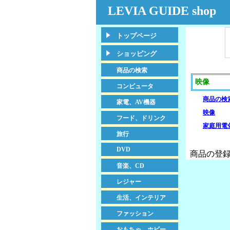
LEVIA GUIDE shop
トップページ
ショッピング
商品の検索
映像
コンピュータ
商品の検
家電、AV機器
映像
フード、ドリンク
家庭用電
旅行
DVD
商品の登録
音楽、CD
レジャー
生活、インテリア
ファッション
おもちゃ、ホビー