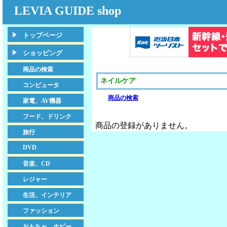
LEVIA GUIDE shop
トップページ
ショッピング
商品の検索
ネイルケア
コンピュータ
商品の検索
家電、AV機器
フード、ドリンク
商品の登録がありません。
旅行
DVD
音楽、CD
レジャー
生活、インテリア
ファッション
おもちゃ、ホビー