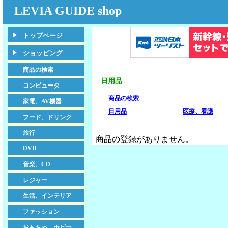
LEVIA GUIDE shop
トップページ
ショッピング
商品の検索
日用品
コンピュータ
商品の検索
家電、AV機器
日用品
医療、看護
フード、ドリンク
旅行
商品の登録がありません。
DVD
音楽、CD
レジャー
生活、インテリア
ファッション
おもちゃ、ホビー