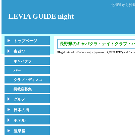
北海道から沖
LEVIA GUIDE night
トップページ
長野県のキャバクラ・ナイトクラブ・
夜遊び
Illegal mix of collations (ujis_japanese_ci,IMPLICIT) and (la
キャバクラ
バー
クラブ・ディスコ
掲載店募集
グルメ
日本の街
ホテル
温泉宿