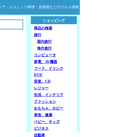
ジア・エスニック料理・居酒屋などのグルメ情報
ショッピング
商品の検索
旅行
国内旅行
海外旅行
コンピュータ
家電、AV機器
フード、ドリンク
DVD
音楽、CD
レジャー
生活、インテリア
ファッション
おもちゃ、ホビー
美容、健康
ベビー、キッズ
ビジネス
自動車