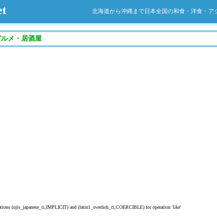
t
北海道から沖縄まで日本全国の和食・洋食・ア
グルメ・居酒屋
lations (ujis_japanese_ci,IMPLICIT) and (latin1_swedish_ci,COERCIBLE) for operation 'like'