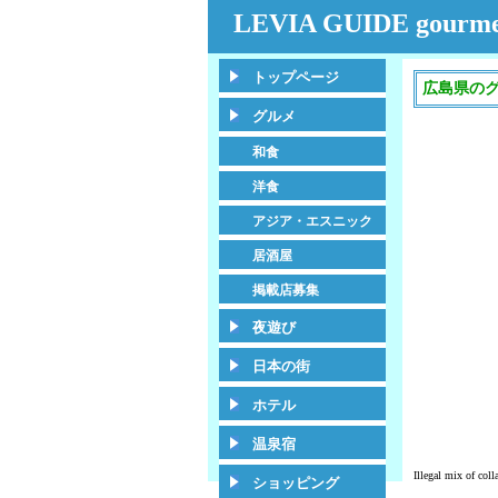
LEVIA GUIDE gourme
トップページ
広島県の
グルメ
和食
洋食
アジア・エスニック
居酒屋
掲載店募集
夜遊び
日本の街
ホテル
温泉宿
Illegal mix of col
ショッピング