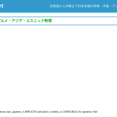
t
北海道から沖縄まで日本全国の和食・洋食・ア
グルメ・アジア・エスニック料理
lations (ujis_japanese_ci,IMPLICIT) and (latin1_swedish_ci,COERCIBLE) for operation 'like'