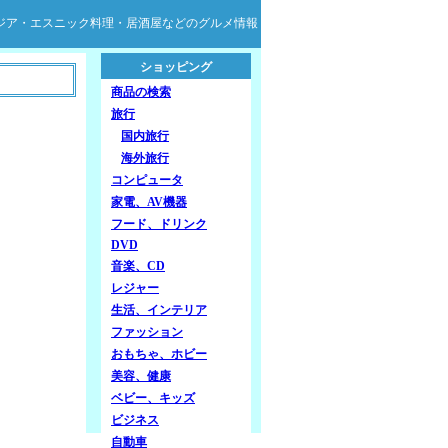
ジア・エスニック料理・居酒屋などのグルメ情報
ショッピング
商品の検索
旅行
国内旅行
海外旅行
コンピュータ
家電、AV機器
フード、ドリンク
DVD
音楽、CD
レジャー
生活、インテリア
ファッション
おもちゃ、ホビー
美容、健康
ベビー、キッズ
ビジネス
自動車