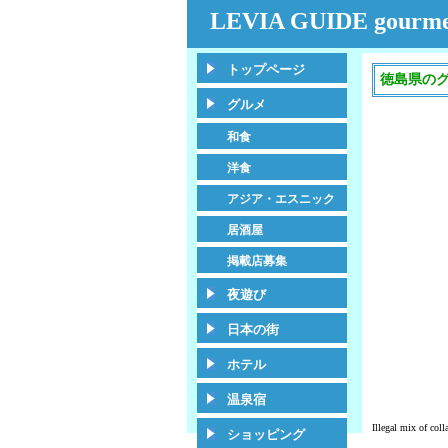
LEVIA GUIDE gourme
トップページ
徳島県の
グルメ
和食
洋食
アジア・エスニック
居酒屋
掲載店募集
夜遊び
日本の街
ホテル
温泉宿
Illegal mix of col
ショッピング